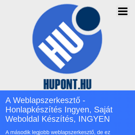
A Weblapszerkesztő -
Honlapkészítés Ingyen, Saját
Weboldal Készítés, INGYEN
A második legjobb weblapszerkesztő, de ez