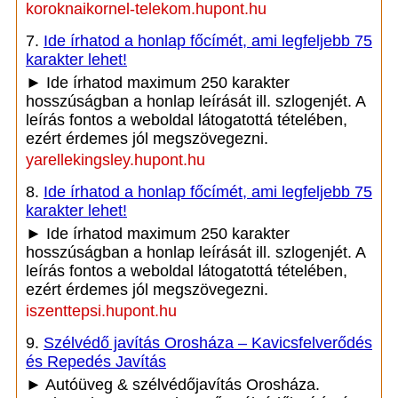
koroknaikornel-telekom.hupont.hu
7.
Ide írhatod a honlap főcímét, ami legfeljebb 75
karakter lehet!
► Ide írhatod maximum 250 karakter
hosszúságban a honlap leírását ill. szlogenjét. A
leírás fontos a weboldal látogatottá tételében,
ezért érdemes jól megszövegezni.
yarellekingsley.hupont.hu
8.
Ide írhatod a honlap főcímét, ami legfeljebb 75
karakter lehet!
► Ide írhatod maximum 250 karakter
hosszúságban a honlap leírását ill. szlogenjét. A
leírás fontos a weboldal látogatottá tételében,
ezért érdemes jól megszövegezni.
iszenttepsi.hupont.hu
9.
Szélvédő javítás Orosháza – Kavicsfelverődés
és Repedés Javítás
► Autóüveg & szélvédőjavítás Orosháza.