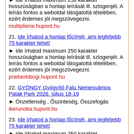
► Ide írhatod maximum 250 karakter
hosszúságban a honlap leírását ill. szlogenjét. A
leírás fontos a weboldal látogatottá tételében,
ezért érdemes jól megszövegezni.
multiplierai.hupont.hu
21.
Ide írhatod a honlap főcímét, ami legfeljebb
75 karakter lehet!
► Ide írhatod maximum 250 karakter
hosszúságban a honlap leírását ill. szlogenjét. A
leírás fontos a weboldal látogatottá tételében,
ezért érdemes jól megszövegezni.
pneberkibogi.hupont.hu
22.
GYÖNGY Gyógyító Falu Nemesvámos
Patak Park 2026. július 18-19
► Önzetlenség , Őszinteség, Összefogás
ikerunoka.hupont.hu
23.
Ide írhatod a honlap főcímét, ami legfeljebb
75 karakter lehet!
► Ide írhatod maximum 250 karakter