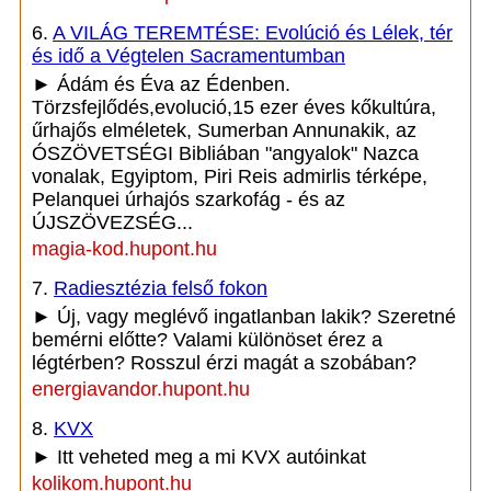
6.
A VILÁG TEREMTÉSE: Evolúció és Lélek, tér
és idő a Végtelen Sacramentumban
► Ádám és Éva az Édenben.
Törzsfejlődés,evolució,15 ezer éves kőkultúra,
űrhajős elméletek, Sumerban Annunakik, az
ÓSZÖVETSÉGI Bibliában "angyalok" Nazca
vonalak, Egyiptom, Piri Reis admirlis térképe,
Pelanquei úrhajós szarkofág - és az
ÚJSZÖVEZSÉG...
magia-kod.hupont.hu
7.
Radiesztézia felső fokon
► Új, vagy meglévő ingatlanban lakik? Szeretné
bemérni előtte? Valami különöset érez a
légtérben? Rosszul érzi magát a szobában?
energiavandor.hupont.hu
8.
KVX
► Itt veheted meg a mi KVX autóinkat
kolikom.hupont.hu