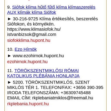
9.
Siófok klíma hűtő fűtő klíma klímaszerelés
AUX klímák klíma Siófok
► 30-216-9725 Klíma értékesítés, beszerelés
Siófokon, és környékén.
https://www.klimasiofok.hu/
istvanbizsok@gmail.com
siofokklima.hupont.hu
10.
Ezo Hírnök
► www.ezohirnok.hupont.hu
ezohirnok.hupont.hu
11.
TÖRÖKSZENTMIKLÓSI RÓMAI
KATOLIKUS PLÉBÁNIA HONLAPJA
► 5200. TÖRÖKSZENTMIKLÓS, SZENT
MIKLÓS TÉR 1. TELEFON/FAX: +3656 390-395
IRODA TELEFONSZÁMA: +36309745488
EMAIL CÍM: rkplebaniatmiklos@freemail.hu
rkplebania.hupont.hu