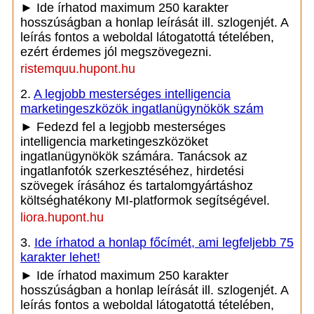
► Ide írhatod maximum 250 karakter
hosszúságban a honlap leírását ill. szlogenjét. A
leírás fontos a weboldal látogatottá tételében,
ezért érdemes jól megszövegezni.
ristemquu.hupont.hu
2.
A legjobb mesterséges intelligencia
marketingeszközök ingatlanügynökök szám
► Fedezd fel a legjobb mesterséges
intelligencia marketingeszközöket
ingatlanügynökök számára. Tanácsok az
ingatlanfotók szerkesztéséhez, hirdetési
szövegek írásához és tartalomgyártáshoz
költséghatékony MI-platformok segítségével.
liora.hupont.hu
3.
Ide írhatod a honlap főcímét, ami legfeljebb 75
karakter lehet!
► Ide írhatod maximum 250 karakter
hosszúságban a honlap leírását ill. szlogenjét. A
leírás fontos a weboldal látogatottá tételében,