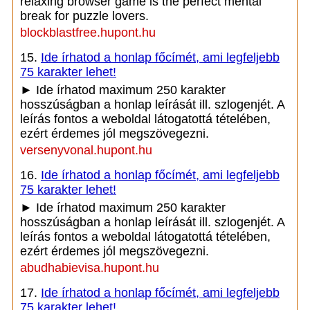
relaxing browser game is the perfect mental
break for puzzle lovers.
blockblastfree.hupont.hu
15.
Ide írhatod a honlap főcímét, ami legfeljebb
75 karakter lehet!
► Ide írhatod maximum 250 karakter
hosszúságban a honlap leírását ill. szlogenjét. A
leírás fontos a weboldal látogatottá tételében,
ezért érdemes jól megszövegezni.
versenyvonal.hupont.hu
16.
Ide írhatod a honlap főcímét, ami legfeljebb
75 karakter lehet!
► Ide írhatod maximum 250 karakter
hosszúságban a honlap leírását ill. szlogenjét. A
leírás fontos a weboldal látogatottá tételében,
ezért érdemes jól megszövegezni.
abudhabievisa.hupont.hu
17.
Ide írhatod a honlap főcímét, ami legfeljebb
75 karakter lehet!