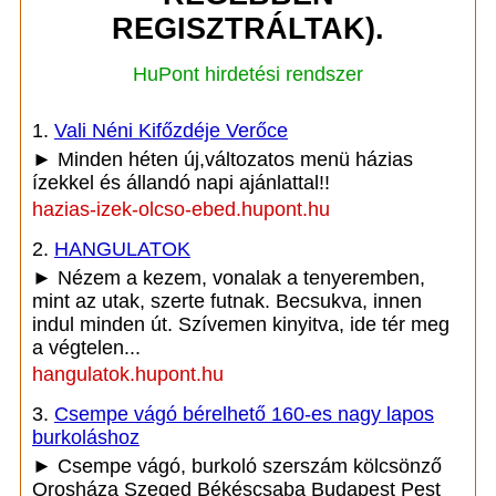
REGISZTRÁLTAK).
HuPont hirdetési rendszer
1.
Vali Néni Kifőzdéje Verőce
► Minden héten új,változatos menü házias
ízekkel és állandó napi ajánlattal!!
hazias-izek-olcso-ebed.hupont.hu
2.
HANGULATOK
► Nézem a kezem, vonalak a tenyeremben,
mint az utak, szerte futnak. Becsukva, innen
indul minden út. Szívemen kinyitva, ide tér meg
a végtelen...
hangulatok.hupont.hu
3.
Csempe vágó bérelhető 160-es nagy lapos
burkoláshoz
► Csempe vágó, burkoló szerszám kölcsönző
Orosháza Szeged Békéscsaba Budapest Pest