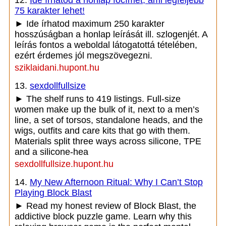
12.
Ide írhatod a honlap főcímét, ami legfeljebb
75 karakter lehet!
► Ide írhatod maximum 250 karakter
hosszúságban a honlap leírását ill. szlogenjét. A
leírás fontos a weboldal látogatottá tételében,
ezért érdemes jól megszövegezni.
sziklaidani.hupont.hu
13.
sexdollfullsize
► The shelf runs to 419 listings. Full-size
women make up the bulk of it, next to a men’s
line, a set of torsos, standalone heads, and the
wigs, outfits and care kits that go with them.
Materials split three ways across silicone, TPE
and a silicone-hea
sexdollfullsize.hupont.hu
14.
My New Afternoon Ritual: Why I Can’t Stop
Playing Block Blast
► Read my honest review of Block Blast, the
addictive block puzzle game. Learn why this