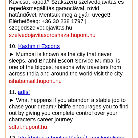
Kavicsot kapott? Szakszerű szélvédőjavítás és
repedésmegállítás garanciával, rövid
határidővel. Mentsük meg a gyári üveget!
Elérhetőség: +36 30 238 1797 |
szegedszelvedojavitas.hu
szelvedojavitasoroshaza.hupont.hu
10.
Kashmiri Escorts
► Mumbai is known as the city that never
sleeps, and Bhabhi Escort Service Mumbai is
one of the biggest reasons why travelers from
across India and around the world visit the city.
ishabansal.hupont.hu
11.
adfsf
► What happens if you abandon a stable job to
chase your dream? bitlife encourages you to find
out by giving you complete control over your
character's career journey.
sdfaf.hupont.hu