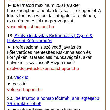
► Ide írhatod maximum 250 karakter
hosszúságban a honlap leírását ill. szlogenjét. A
leírás fontos a weboldal látogatottá tételében,
ezért érdemes jól megszövegezni.
yosemitepest.hupont.hu
18.
Szélvédő Javítás Kiskunhalas | Gyors &
Helyszíni Kőfelverődés
► Professzionális szélvédő javítás és
kőfelverődés mentesítés Kiskunhalason és
környékén. Garanciális munkavégzés, akár
helyszíni kiszállással! Hívjon most!
szelvedojavitaskiskunhala.hupont.hu
19.
veck io
► veck io
vetersrt.hupont.hu
20.
Ide írhatod a honlap főcímét, ami legfeljebb
75 karakter lehet!