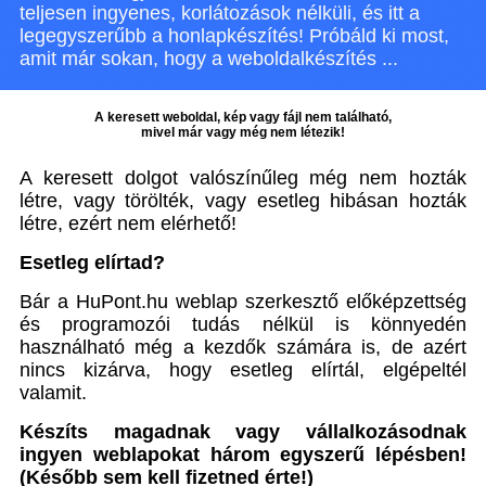
teljesen ingyenes, korlátozások nélküli, és itt a
legegyszerűbb a honlapkészítés! Próbáld ki most,
amit már sokan, hogy a weboldalkészítés ...
A keresett weboldal, kép vagy fájl nem található,
mivel már vagy még nem létezik!
A keresett dolgot valószínűleg még nem hozták
létre, vagy törölték, vagy esetleg hibásan hozták
létre, ezért nem elérhető!
Esetleg elírtad?
Bár a HuPont.hu weblap szerkesztő előképzettség
és programozói tudás nélkül is könnyedén
használható még a kezdők számára is, de azért
nincs kizárva, hogy esetleg elírtál, elgépeltél
valamit.
Készíts magadnak vagy vállalkozásodnak
ingyen weblapokat három egyszerű lépésben!
(Később sem kell fizetned érte!)