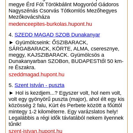
megye Érd Fót Törökbálint Mogyoród Gádoros
Nagyszénás Csorvás Tótkomlós Mezőhegyes
Mezőkovácsháza
medenceepites-burkolas.hupont.hu
4.
SZEDD MAGAD SZOB Dunakanyar
► Gyümölcseink: ŐSZIBARACK,
SÁRGABARACK, KÖRTE, ALMA, cseresznye,
meggy, KAJSZIBARACK. Gyümölcsös a
Dunakanyarban SZOBon, BUDAPESTtől 50 km-
re Északra.
szeddmagad.hupont.hu
5.
Szent István - puszta
► Hol is kezdjem...? Egyszer volt, hol nem volt,
volt egy gyönyörű puszta (major), ahol élt egy kis
közösség 2 falu, Kürt és Perbete között a főúttól
mintegy 1-2 kilométerre. Egy varázslatos hely!
Legalábbis a régi idők távlatából nekem ilyennek
tűnik!
szent-istvan.hupont.hu